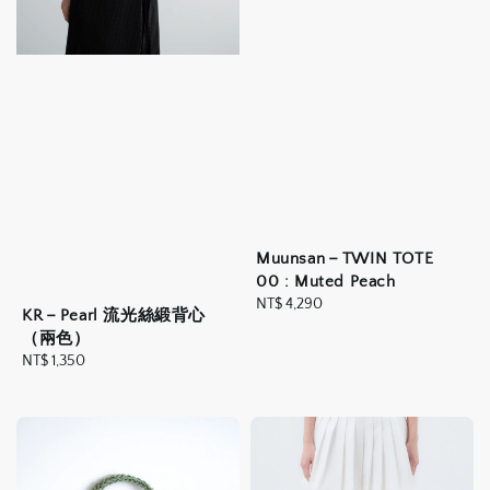
Muunsan－TWIN TOTE
00 : Muted Peach
Regular
NT$ 4,290
KR－Pearl 流光絲緞背心
price
（兩色）
Regular
NT$ 1,350
price