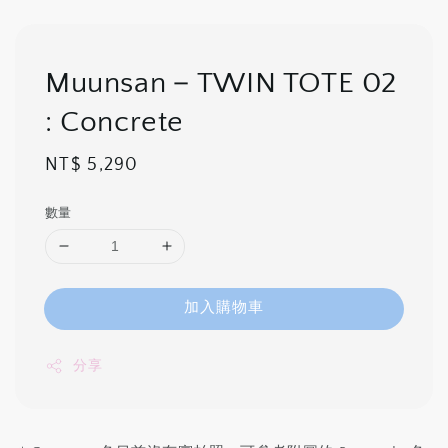
Muunsan－TWIN TOTE 02
: Concrete
Regular
NT$ 5,290
price
數量
加入購物車
分享