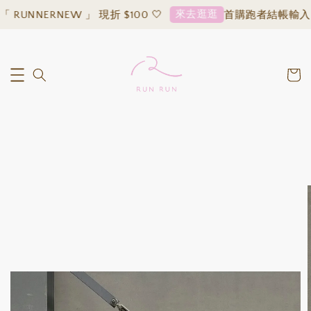
來去逛逛
UNNERNEW 」 現折 $100 🤍
首購跑者結帳輸入「 R