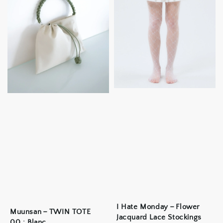
I Hate Monday－Flower
Muunsan－TWIN TOTE
Jacquard Lace Stockings
00 : Blanc