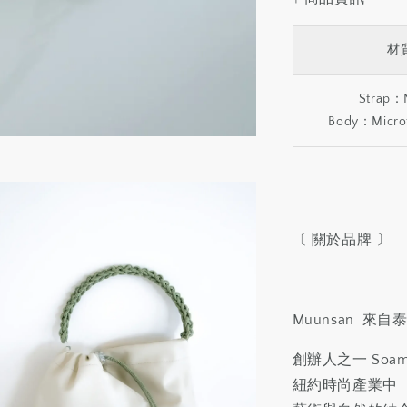
材
Strap：
Body：Microf
〔 關於品牌 〕
Muunsan 
創辦人之一 Soa
紐約時尚產業中 