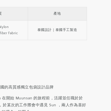
質
產地
Nylon
泰國設計｜泰國手工製造
iber Fabric
來自泰國的高質感獨立包袋設計品牌
m 在開始 Muunsan 的旅程前，活躍並任職於於
，於某次的工作際會中遇見 Sun ，兩人作為喜好