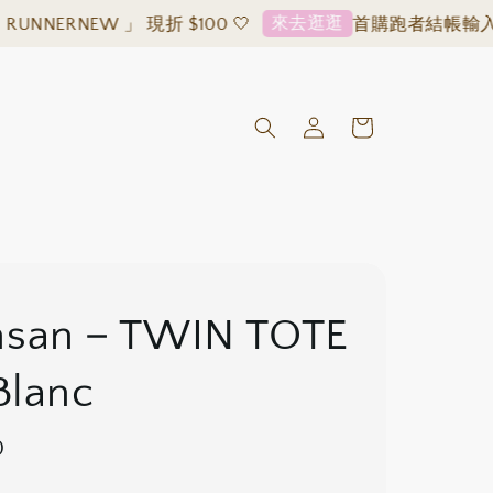
來去逛逛
RNEW 」 現折 $100 🤍
首購跑者結帳輸入「 RUN
nsan－TWIN TOTE
Blanc
0