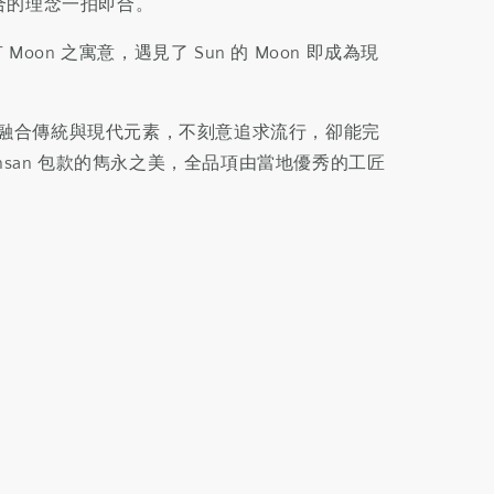
合的理念一拍即合。
 Moon 之寓意，遇見了 Sun 的 Moon 即成為現
。
的包袋融合傳統與現代元素，不刻意追求流行，卻能完
unsan 包款的雋永之美，全品項由當地優秀的工匠