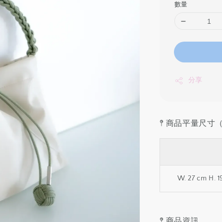
數量
分享
𖤥 商品平量尺
W. 27 cm H. 
𖤥 商品資訊