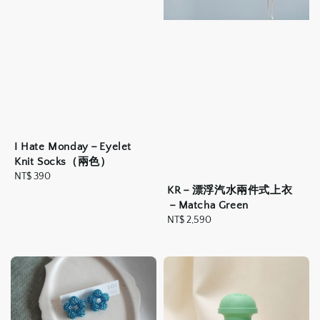
I Hate Monday－Eyelet
Knit Socks（兩色）
Regular
NT$ 390
KR－漂浮汽水兩件式上衣
price
－Matcha Green
Regular
NT$ 2,590
price