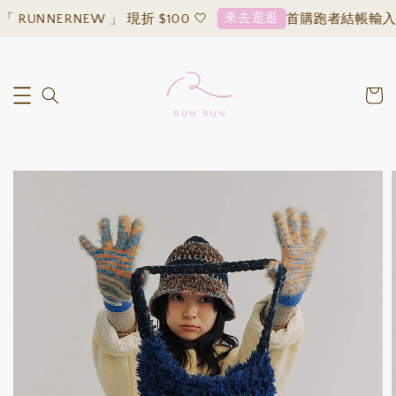
來去逛逛
UNNERNEW 」 現折 $100 🤍
首購跑者結帳輸入「 R