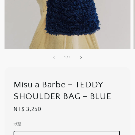
1
/
7
Misu a Barbe－TEDDY
SHOULDER BAG－BLUE
Regular
NT$ 3,250
price
狀態