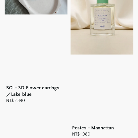
SOi－3D Flower earrings
／Lake blue
Regular
NT$ 2,390
price
Postes－Manhattan
Regular
NT$ 1,980