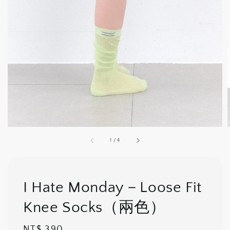
1
/
4
I Hate Monday－Loose Fit
Knee Socks（兩色）
Regular
NT$ 390