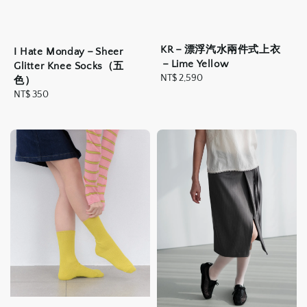
KR－漂浮汽水兩件式上衣
I Hate Monday－Sheer
－Lime Yellow
Glitter Knee Socks（五
Regular
NT$ 2,590
色）
price
Regular
NT$ 350
price