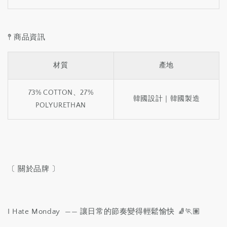
𖤥 商品資訊
材質
產地
73% COTTON、27%
韓國設計｜韓國製造
POLYURETHAN
〔 關於品牌 〕
I Hate Monday —— 讓日常的節奏變得輕鬆愉快 🧦🏃🏽