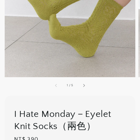
1
/
5
I Hate Monday－Eyelet
Knit Socks（兩色）
Regular
NT$ 390