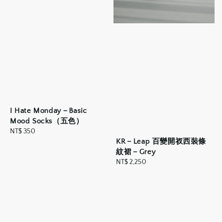
I Hate Monday－Basic
Mood Socks（五色）
Regular
NT$ 350
KR－Leap 百變開衩西裝條
price
紋裙－Grey
Regular
NT$ 2,250
price