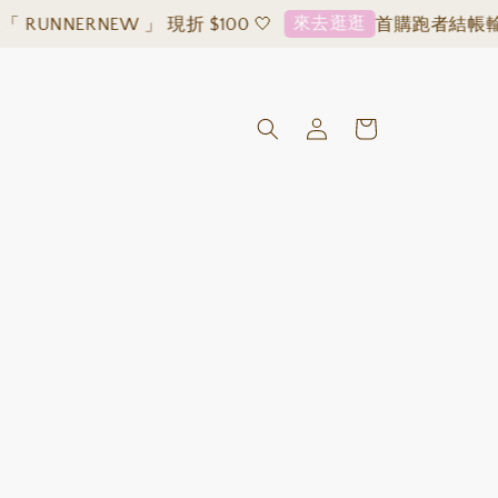
來去逛逛
NNERNEW 」 現折 $100 🤍
首購跑者結帳輸入「 