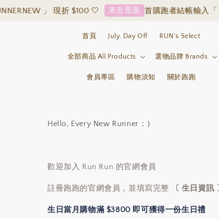
來去逛逛
RNEW 」 現折 $100 🤍
首購跑者結帳輸入「 RUN
首頁
July. Day Off
RUN's Select
全部商品 All Products
選物品牌 Brands
會員專區
購物須知
關於跑跑
Hello, Every New Runner：）
歡迎加入 Run Run 的官網會員
註冊跑跑的官網會員，並填寫完整
〔 生日資訊 
生日當月購物滿 $3800 即可獲得一份生日禮