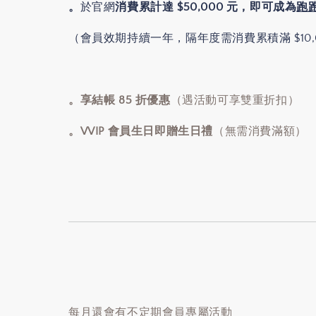
。
於官網
消費累計達 $50,000 元
，即可成為
跑跑
（會員效期持續一年，隔年度需消費累積滿 $10,
。
享結帳 85 折優惠
（遇活動可享雙重折扣）
。VVIP 會員生日即贈生日禮
（無需消費滿額）
每月還會有不定期會員專屬活動